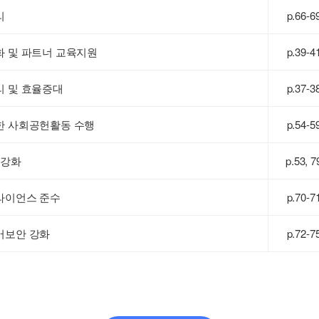
리
p.66-6
화 및 파트너 교육지원
p.39-4
리 및 효율증대
p.37-3
한 사회공헌활동 수행
p.54-5
 강화
p.53, 7
라이언스 준수
p.70-7
버보안 강화
p.72-7