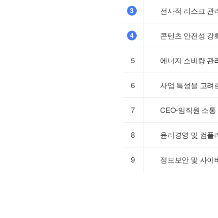
3
전사적 리스크 관
4
콘텐츠 안전성 강
5
에너지 소비량 관
6
사업 특성을 고려
7
CEO-임직원 소통
8
윤리경영 및 컴플
9
정보보안 및 사이