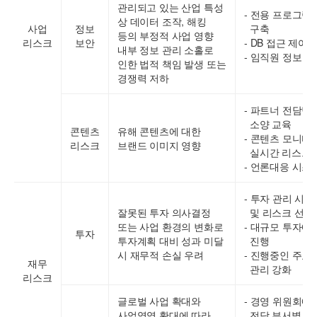
관리되고 있는 산업 특성
- 전용 프로그램을 
상 데이터 조작, 해킹
사업
정보
구축
등의 부정적 사업 영향
리스크
보안
- DB 접근 제어
내부 정보 관리 소홀로
- 임직원 정보 
인한 법적 책임 발생 또는
경쟁력 저하
- 파트너 전담팀
소양 교육
콘텐츠
유해 콘텐츠에 대한
- 콘텐츠 모니터
리스크
브랜드 이미지 영향
실시간 리스크 
- 언론대응 시스
- 투자 관리 시
잘못된 투자 의사결정
및 리스크 선제
또는 사업 환경의 변화로
- 대규모 투자에
투자
투자계획 대비 성과 미달
진행
시 재무적 손실 우려
- 진행중인 주요
재무
관리 강화
리스크
글로벌 사업 확대와
- 경영 위원회에
사업영역 확대에 따라
전담 부서별 리